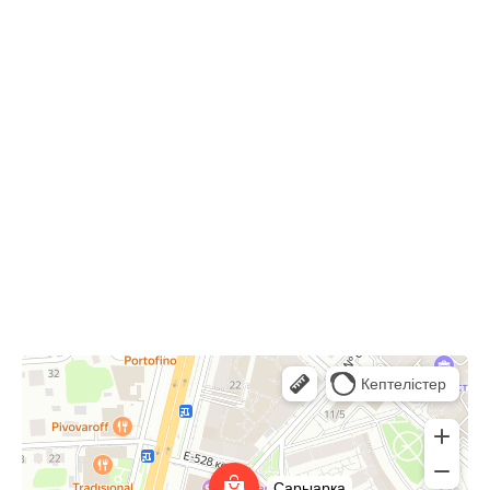
10:00-22:00
Астана,
Туран 24, ТРЦ Сарыарка, 2 этаж
Сарыарка
Торговый центр в Астане
Развлекательный центр в Астане