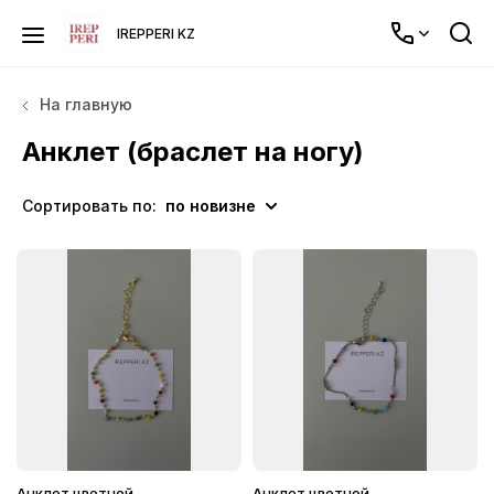
IREPPERI KZ
На главную
Анклет (браслет на ногу)
Сортировать по:
по новизне
Анклет цветной
Анклет цветной