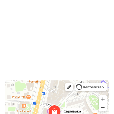
10:00-22:00
Астана,
Туран 24, ТРЦ Сарыарка, 2 этаж
Сарыарка
Торговый центр в Астане
Развлекательный центр в Астане